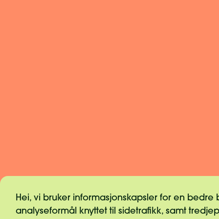
Hei, vi bruker informasjonskapsler for en bedre
analyseformål knyttet til sidetrafikk, samt tredje