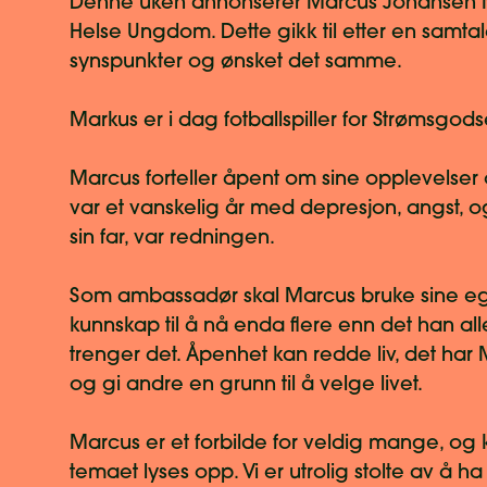
Denne uken annonserer Marcus Johansen 
Helse Ungdom. Dette gikk til etter en samtal
synspunkter og ønsket det samme.
Markus er i dag fotballspiller for Strømsgod
Marcus forteller åpent om sine opplevelser
var et vanskelig år med depresjon, angst, 
sin far, var redningen.
Som ambassadør skal Marcus bruke sine egn
kunnskap til å nå enda flere enn det han al
trenger det. Åpenhet kan redde liv, det har 
og gi andre en grunn til å velge livet.
Marcus er et forbilde for veldig mange, og k
temaet lyses opp. Vi er utrolig stolte av å ha