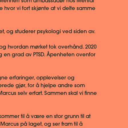
Mehnert som ambassadør hos Mental
e hvor vi fort skjønte at vi delte samme
set, og studerer psykologi ved siden av.
 og hvordan mørket tok overhånd. 2020
og en grad av PTSD. Åpenheten ovenfor
e erfaringer, opplevelser og
lerede gjør, for å hjelpe andre som
Marcus selv erfart. Sammen skal vi finne
ommer til å være en stor grunn til at
 Marcus på laget, og ser fram til å