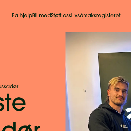
Få hjelp
Bli med
Støtt oss
Livsårsaksregisteret
assadør
ste