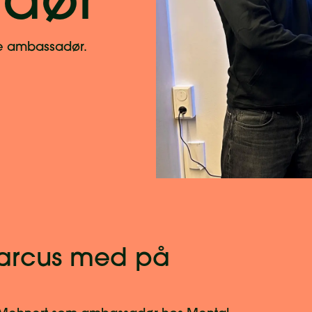
dør
e ambassadør.
 Marcus med på