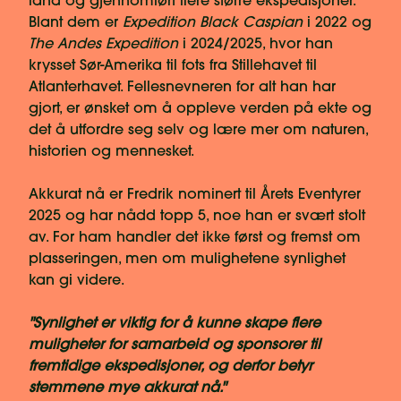
land og gjennomført flere større ekspedisjoner.
Blant dem er
Expedition Black Caspian
i 2022 og
The Andes Expedition
i 2024/2025, hvor han
krysset Sør-Amerika til fots fra Stillehavet til
Atlanterhavet. Fellesnevneren for alt han har
gjort, er ønsket om å oppleve verden på ekte og
det å utfordre seg selv og lære mer om naturen,
historien og mennesket.
Akkurat nå er Fredrik nominert til Årets Eventyrer
2025 og har nådd topp 5, noe han er svært stolt
av. For ham handler det ikke først og fremst om
plasseringen, men om mulighetene synlighet
kan gi videre.
"Synlighet er viktig for å kunne skape flere
muligheter for samarbeid og sponsorer til
fremtidige ekspedisjoner, og derfor betyr
stemmene mye akkurat nå."