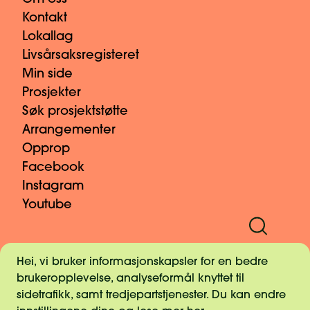
Kontakt
Lokallag
Livsårsaksregisteret
Min side
Prosjekter
Søk prosjektstøtte
Arrangementer
Opprop
Facebook
Instagram
Youtube
Informasjonskapsler
Hei, vi bruker informasjonskapsler for en bedre
Pressekontakt
brukeropplevelse, analyseformål knyttet til
Personvern
sidetrafikk, samt tredjepartstjenester. Du kan endre
Vilkår og retningslinjer for gaver