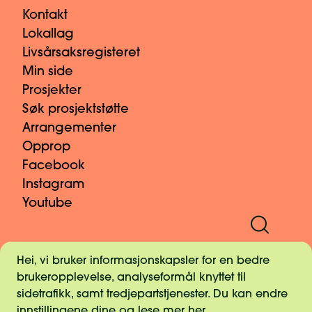
Kontakt
Lokallag
Livsårsaksregisteret
Min side
Prosjekter
Søk prosjektstøtte
Arrangementer
Opprop
Facebook
Instagram
Youtube
Informasjonskapsler
Hei, vi bruker informasjonskapsler for en bedre
Pressekontakt
brukeropplevelse, analyseformål knyttet til
Personvern
sidetrafikk, samt tredjepartstjenester. Du kan endre
Vilkår og retningslinjer for gaver
innstillingene dine og lese mer
her
.